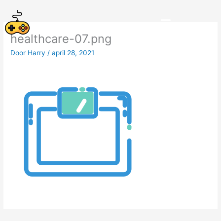
Spring
naar
de
healthcare-07.png
inhoud
Door
Harry
/
april 28, 2021