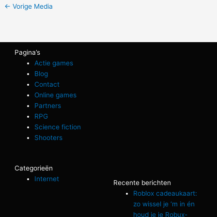
←
Vorige Media
Pagina’s
Actie games
Blog
Contact
Online games
Partners
RPG
Science fiction
Shooters
Categorieën
Internet
Recente berichten
Roblox cadeaukaart:
zo wissel je ‘m in én
houd je je Robux-