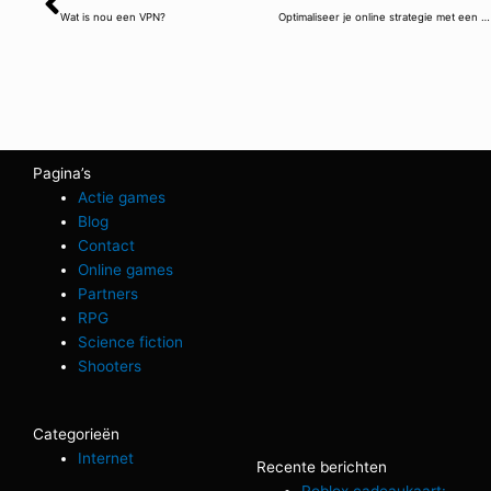
Wat is nou een VPN?
Optimaliseer je online strategie met een performance marketing bureau in Amsterdam
Pagina’s
Actie games
Blog
Contact
Online games
Partners
RPG
Science fiction
Shooters
Categorieën
Internet
Recente berichten