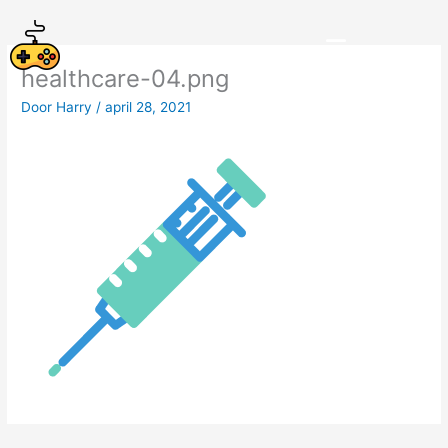
Spring
naar
de
healthcare-04.png
inhoud
Door
Harry
/
april 28, 2021