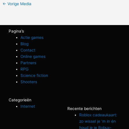
←
Vorige Media
Pagina’s
Actie games
Blog
Contact
Online games
Partners
RPG
Science fiction
Shooters
Categorieën
Internet
Recente berichten
Roblox cadeaukaart:
zo wissel je ‘m in én
houd je je Robux-